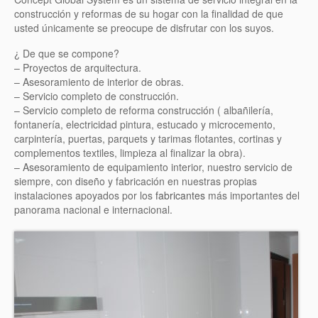
BAÑOS
construcción y reformas de su hogar con la finalidad de que
usted únicamente se preocupe de disfrutar con los suyos.
SALONES
¿ De que se compone?
DORMITORIOS
– Proyectos de arquitectura.
– Asesoramiento de interior de obras.
JUVENIL
– Servicio completo de construcción.
– Servicio completo de reforma construcción ( albañilería,
fontanería, electricidad pintura, estucado y microcemento,
INFANTILES
carpintería, puertas, parquets y tarimas flotantes, cortinas y
complementos textiles, limpieza al finalizar la obra).
SOFÁS Y BUTACAS
– Asesoramiento de equipamiento interior, nuestro servicio de
siempre, con diseño y fabricación en nuestras propias
MESAS Y SILLAS
instalaciones apoyados por los
fabricantes
más importantes del
panorama nacional e internacional.
COMPLEMENTOS
DESCANSO
REFORMA INTEGRAL
NUESTROS TRABAJOS