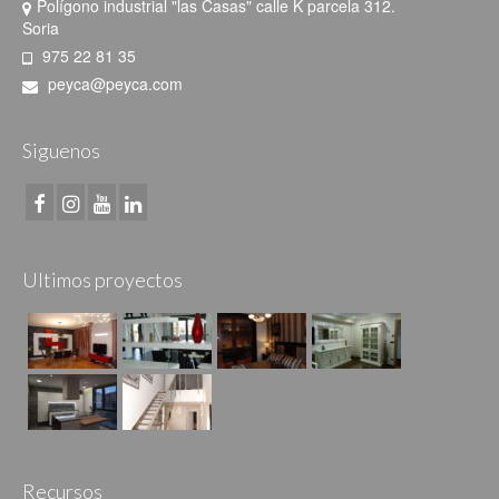
Polígono industrial "las Casas" calle K parcela 312.
Soria
975 22 81 35
peyca@peyca.com
Siguenos
Ultimos proyectos
Recursos