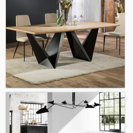
BAÑOS
SALONES
DORMITORIOS
JUVENIL
INFANTILES
SOFÁS Y BUTACAS
MESAS Y SILLAS
COMPLEMENTOS
DESCANSO
REFORMA INTEGRAL
NUESTROS TRABAJOS