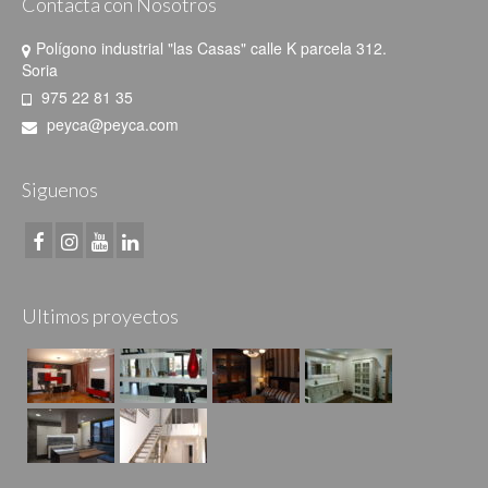
Contacta con Nosotros
BLOG
Polígono industrial "las Casas" calle K parcela 312.
CONTACTO
Soria
975 22 81 35
peyca@peyca.com
Siguenos
Ultimos proyectos