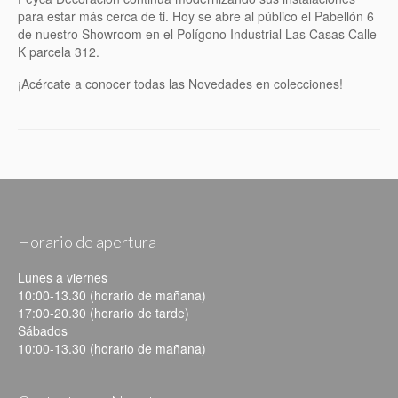
BAÑOS
para estar más cerca de ti. Hoy se abre al público el Pabellón 6
de nuestro Showroom en el Polígono Industrial Las Casas Calle
SALONES
K parcela 312.
¡Acércate a conocer todas las Novedades en colecciones!
DORMITORIOS
JUVENIL
INFANTILES
SOFÁS Y BUTACAS
MESAS Y SILLAS
Horario de apertura
COMPLEMENTOS
Lunes a viernes
10:00-13.30 (horario de mañana)
DESCANSO
17:00-20.30 (horario de tarde)
Sábados
REFORMA INTEGRAL
10:00-13.30 (horario de mañana)
NUESTROS TRABAJOS